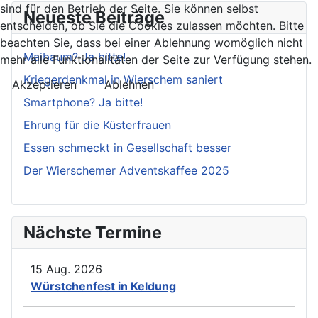
sind für den Betrieb der Seite. Sie können selbst
Neueste Beiträge
entscheiden, ob Sie die Cookies zulassen möchten. Bitte
beachten Sie, dass bei einer Ablehnung womöglich nicht
Maibaum? Ja bitte!
mehr alle Funktionalitäten der Seite zur Verfügung stehen.
Kriegerdenkmal in Wierschem saniert
Akzeptieren
Ablehnen
Smartphone? Ja bitte!
Ehrung für die Küsterfrauen
Essen schmeckt in Gesellschaft besser
Der Wierschemer Adventskaffee 2025
Nächste Termine
15 Aug. 2026
Würstchenfest in Keldung