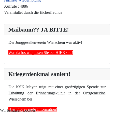
Nächste Wiederholung
Aufrufe
: 4886
Veranstaltet durch die Eicherfreunde
Maibaum?? JA BITTE!
Der Junggesellenverein Wierschem war aktiv!
Was da los war, lesen Sie >> HIER << !
Kriegerdenkmal saniert!
Die KSK Mayen trägt mit einer großzügigen Spende zur
Erhaltung der Erinnerungskultur in der Ortsgemeidne
Wierschem bei
Hier gibt es mehr Information!
Wir benutzen Cookies