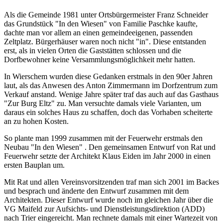
Als die Gemeinde 1981 unter Ortsbürgermeister Franz Schneider
das Grund­stück "In den Wiesen" von Familie Paschke kaufte,
dachte man vor allem an einen gemeindeeigenen, passenden
Zeltplatz. Bürgerhäuser waren noch nicht "in". Diese entstanden
erst, als in vielen Orten die Gaststätten schlossen und die
Dorfbewohner keine Versammlungsmöglichkeit mehr hatten.
In Wierschem wurden diese Gedanken erstmals in den 90er Jahren
laut, als das Anwesen des Anton Zimmermann im Dorfzentrum zum
Verkauf an­stand. Wenige Jahre später traf das auch auf das Gasthaus
"Zur Burg Eltz" zu. Man versuchte damals viele Varianten, um
daraus ein solches Haus zu schaffen, doch das Vorhaben scheiterte
an zu hohen Kosten.
So plante man 1999 zusammen mit der Feuerwehr erstmals den
Neubau "In den Wiesen" . Den gemeinsamen Entwurf von Rat und
Feuerwehr setzte der Architekt Klaus Eiden im Jahr 2000 in einen
ersten Bauplan um.
Mit Rat und allen Vereinsvorsitzenden traf man sich 2001 im Backes
und besprach und änderte den Entwurf zusammen mit dem
Architekten. Dieser Entwurf wurde noch im gleichen Jahr über die
VG Maifeld zur Aufsichts- und Dienstleistungsdirektion (ADD)
nach Trier eingereicht. Man rechnete damals mit einer Wartezeit von