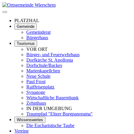
PLATZHAL
Gemeinde
Gemeinderat
Bürgerhaus
Tourismus
VOR ORT
Bürger- und Feuerwehrhaus
Dorfkirche St. Apollonia
Dorfschule/Backes
Marienkapellchen
Neue Schule
Paul Frost
Raiffeisenplatz
Synagoge
Wirtschaftliche Bauernbank
Zehnthaus
IN DER UMGEBUNG
Traumpfad "Eltzer Burgpanorama"
Wissenswertes
Die Eucharistische Taube
Vereine