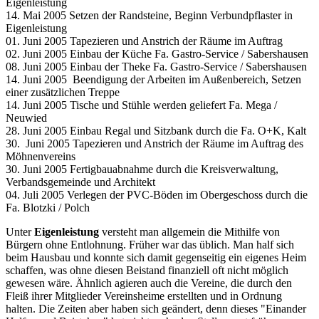
Eigenleistung
14. Mai 2005 Setzen der Randsteine, Beginn Verbundpflaster in
Eigenleistung
01. Juni 2005 Tapezieren und Anstrich der Räume im Auftrag
02. Juni 2005 Einbau der Küche Fa. Gastro-Service / Sabershausen
08. Juni 2005 Einbau der Theke Fa. Gastro-Service / Sabershausen
14. Juni 2005 Beendigung der Arbeiten im Außenbereich, Setzen
einer zusätzli­chen Treppe
14. Juni 2005 Tische und Stühle werden geliefert Fa. Mega /
Neuwied
28. Juni 2005 Einbau Regal und Sitzbank durch die Fa. O+K, Kalt
30. Juni 2005 Tapezieren und Anstrich der Räume im Auftrag des
Möhnenvereins
30. Juni 2005 Fertigbauabnahme durch die Kreisverwaltung,
Verbandsgemeinde und Architekt
04. Juli 2005 Verlegen der PVC-Böden im Obergeschoss durch die
Fa. Blotzki / Polch
Unter
Eigenleistung
versteht man allgemein die Mithilfe von
Bürgern ohne Entlohnung. Früher war das üblich. Man half sich
beim Hausbau und konnte sich damit gegenseitig ein eigenes Heim
schaffen, was ohne diesen Beistand finanziell oft nicht möglich
gewesen wäre. Ähnlich agieren auch die Vereine, die durch den
Fleiß ihrer Mitglieder Vereinsheime erstellten und in Ordnung
halten. Die Zeiten aber haben sich geändert, denn dieses "Einander