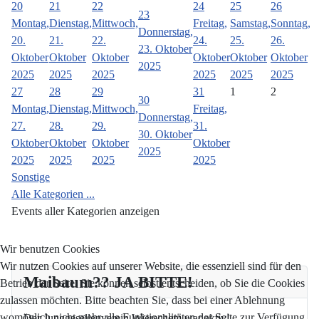
20
21
22
24
25
26
23
Montag,
Dienstag,
Mittwoch,
Freitag,
Samstag,
Sonntag,
Donnerstag,
20.
21.
22.
24.
25.
26.
23. Oktober
Oktober
Oktober
Oktober
Oktober
Oktober
Oktober
2025
2025
2025
2025
2025
2025
2025
27
28
29
31
1
2
30
Montag,
Dienstag,
Mittwoch,
Freitag,
Donnerstag,
27.
28.
29.
31.
30. Oktober
Oktober
Oktober
Oktober
Oktober
2025
2025
2025
2025
2025
Sonstige
Alle Kategorien ...
Events aller Kategorien anzeigen
Wir benutzen Cookies
Wir nutzen Cookies auf unserer Website, die essenziell sind für den
Maibaum?? JA BITTE!
Betrieb der Seite. Sie können selbst entscheiden, ob Sie die Cookies
zulassen möchten. Bitte beachten Sie, dass bei einer Ablehnung
womöglich nicht mehr alle Funktionalitäten der Seite zur Verfügung
Der Junggesellenverein Wierschem war aktiv!