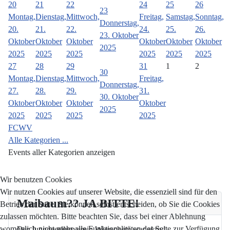
20
21
22
24
25
26
23
Montag,
Dienstag,
Mittwoch,
Freitag,
Samstag,
Sonntag,
Donnerstag,
20.
21.
22.
24.
25.
26.
23. Oktober
Oktober
Oktober
Oktober
Oktober
Oktober
Oktober
2025
2025
2025
2025
2025
2025
2025
27
28
29
31
1
2
30
Montag,
Dienstag,
Mittwoch,
Freitag,
Donnerstag,
27.
28.
29.
31.
30. Oktober
Oktober
Oktober
Oktober
Oktober
2025
2025
2025
2025
2025
FCWV
Alle Kategorien ...
Events aller Kategorien anzeigen
Wir benutzen Cookies
Wir nutzen Cookies auf unserer Website, die essenziell sind für den
Maibaum?? JA BITTE!
Betrieb der Seite. Sie können selbst entscheiden, ob Sie die Cookies
zulassen möchten. Bitte beachten Sie, dass bei einer Ablehnung
womöglich nicht mehr alle Funktionalitäten der Seite zur Verfügung
Der Junggesellenverein Wierschem war aktiv!