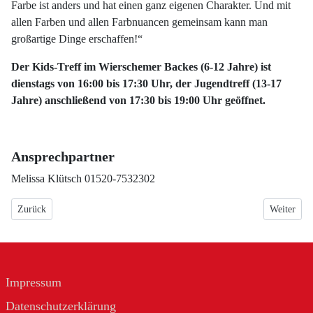
Farbe ist anders und hat einen ganz eigenen Charakter. Und mit
allen Farben und allen Farbnuancen gemeinsam kann man
großartige Dinge erschaffen!“
Der Kids-Treff im Wierschemer Backes (6-12 Jahre) ist
dienstags von 16:00 bis 17:30 Uhr, der Jugendtreff (13-17
Jahre) anschließend von 17:30 bis 19:00 Uhr geöffnet.
Ansprechpartner
Melissa Klütsch 01520-7532302
Vorheriger Beitrag: Spielmannszug Wierschem-Keldung e.V.
Nächster B
Zurück
Weiter
Impressum
Datenschutzerklärung