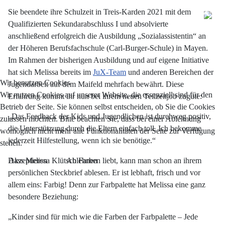
Sie beendete ihre Schulzeit in Treis-Karden 2021 mit dem
Qualifizierten Sekundarabschluss I und absolvierte
anschließend erfolgreich die Ausbildung „Sozialassistentin“ an
der Höheren Berufsfachschule (Carl-Burger-Schule) in Mayen.
Im Rahmen der bisherigen Ausbildung und auf eigene Initiative
hat sich Melissa bereits im
JuX-Team
und anderen Bereichen der
Wir benutzen Cookies
Jugendarbeit auf dem Maifeld mehrfach bewährt. Diese
Wir nutzen Cookies auf unserer Website, die essenziell sind für den
Erfahrung kommt ihr nun bei ihrem neuen Teilzeitjob zugute:
Betrieb der Seite. Sie können selbst entscheiden, ob Sie die Cookies
„Das Feedback der Kids und Jugendlichen ist durchweg positiv,
zulassen möchten. Bitte beachten Sie, dass bei einer Ablehnung
die Unterstützung durch die Eltern einfach toll. Ich bekomme
womöglich nicht mehr alle Funktionalitäten der Seite zur Verfügung
jederzeit Hilfestellung, wenn ich sie benötige.“
stehen.
Akzeptieren
Ablehnen
Dass Melissa Klütsch Farben liebt, kann man schon an ihrem
persönlichen Steckbrief ablesen. Er ist lebhaft, frisch und vor
allem eins: Farbig! Denn zur Farbpalette hat Melissa eine ganz
besondere Beziehung:
„Kinder sind für mich wie die Farben der Farbpalette – Jede