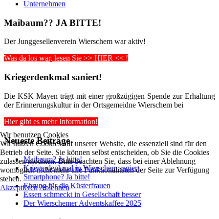
Unternehmen
Maibaum?? JA BITTE!
Der Junggesellenverein Wierschem war aktiv!
Was da los war, lesen Sie >> HIER << !
Kriegerdenkmal saniert!
Die KSK Mayen trägt mit einer großzügigen Spende zur Erhaltung
der Erinnerungskultur in der Ortsgemeidne Wierschem bei
Hier gibt es mehr Information!
Wir benutzen Cookies
Neueste Beiträge
Wir nutzen Cookies auf unserer Website, die essenziell sind für den
Betrieb der Seite. Sie können selbst entscheiden, ob Sie die Cookies
Maibaum? Ja bitte!
zulassen möchten. Bitte beachten Sie, dass bei einer Ablehnung
Kriegerdenkmal in Wierschem saniert
womöglich nicht mehr alle Funktionalitäten der Seite zur Verfügung
Smartphone? Ja bitte!
stehen.
Ehrung für die Küsterfrauen
Akzeptieren
Ablehnen
Essen schmeckt in Gesellschaft besser
Der Wierschemer Adventskaffee 2025