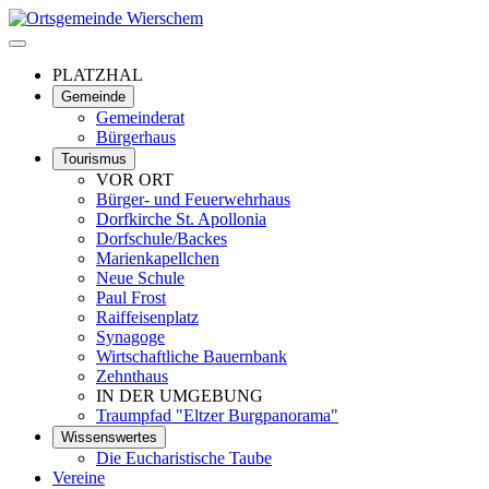
PLATZHAL
Gemeinde
Gemeinderat
Bürgerhaus
Tourismus
VOR ORT
Bürger- und Feuerwehrhaus
Dorfkirche St. Apollonia
Dorfschule/Backes
Marienkapellchen
Neue Schule
Paul Frost
Raiffeisenplatz
Synagoge
Wirtschaftliche Bauernbank
Zehnthaus
IN DER UMGEBUNG
Traumpfad "Eltzer Burgpanorama"
Wissenswertes
Die Eucharistische Taube
Vereine