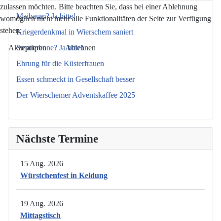
zulassen möchten. Bitte beachten Sie, dass bei einer Ablehnung
Maibaum? Ja bitte!
womöglich nicht mehr alle Funktionalitäten der Seite zur Verfügung
stehen.
Kriegerdenkmal in Wierschem saniert
Smartphone? Ja bitte!
Akzeptieren
Ablehnen
Ehrung für die Küsterfrauen
Essen schmeckt in Gesellschaft besser
Der Wierschemer Adventskaffee 2025
Nächste Termine
15 Aug. 2026
Würstchenfest in Keldung
19 Aug. 2026
Mittagstisch