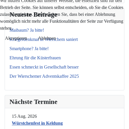
Wir nutzen Cookies auf unserer Website, die essenziell sind für den
Betrieb der Seite. Sie können selbst entscheiden, ob Sie die Cookies
Neueste Beiträge
zulassen möchten. Bitte beachten Sie, dass bei einer Ablehnung
womöglich nicht mehr alle Funktionalitäten der Seite zur Verfügung
stehen.
Maibaum? Ja bitte!
Akzeptieren
Ablehnen
Kriegerdenkmal in Wierschem saniert
Smartphone? Ja bitte!
Ehrung für die Küsterfrauen
Essen schmeckt in Gesellschaft besser
Der Wierschemer Adventskaffee 2025
Nächste Termine
15 Aug. 2026
Würstchenfest in Keldung