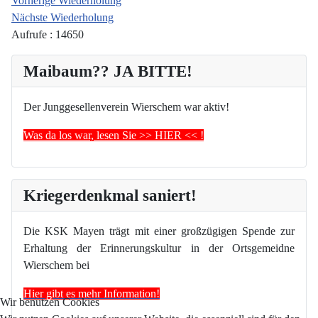
Vorherige Wiederholung
Nächste Wiederholung
Aufrufe
: 14650
Maibaum?? JA BITTE!
Der Junggesellenverein Wierschem war aktiv!
Was da los war, lesen Sie >> HIER << !
Kriegerdenkmal saniert!
Die KSK Mayen trägt mit einer großzügigen Spende zur
Erhaltung der Erinnerungskultur in der Ortsgemeidne
Wierschem bei
Hier gibt es mehr Information!
Wir benutzen Cookies