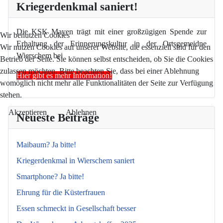
Kriegerdenkmal saniert!
Die KSK Mayen trägt mit einer großzügigen Spende zur
Wir benutzen Cookies
Erhaltung der Erinnerungskultur in der Ortsgemeidne
Wir nutzen Cookies auf unserer Website, die essenziell sind für den
Wierschem bei
Betrieb der Seite. Sie können selbst entscheiden, ob Sie die Cookies
zulassen möchten. Bitte beachten Sie, dass bei einer Ablehnung
Hier gibt es mehr Information!
womöglich nicht mehr alle Funktionalitäten der Seite zur Verfügung
stehen.
Akzeptieren
Ablehnen
Neueste Beiträge
Maibaum? Ja bitte!
Kriegerdenkmal in Wierschem saniert
Smartphone? Ja bitte!
Ehrung für die Küsterfrauen
Essen schmeckt in Gesellschaft besser