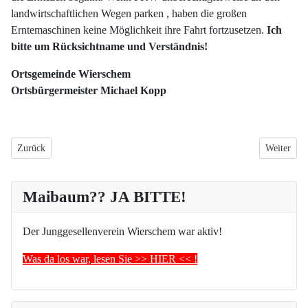
landwirtschaftlichen Wegen parken , haben die großen
Erntemaschinen keine Möglichkeit ihre Fahrt fortzusetzen.
Ich
bitte um Rücksichtname und Verständnis!
Ortsgemeinde Wierschem
Ortsbürgermeister Michael Kopp
Vorheriger Beitrag: Wierschemer Kirmes 2025
Nächster B
Zurück
Weiter
Maibaum?? JA BITTE!
Der Junggesellenverein Wierschem war aktiv!
Was da los war, lesen Sie >> HIER << !