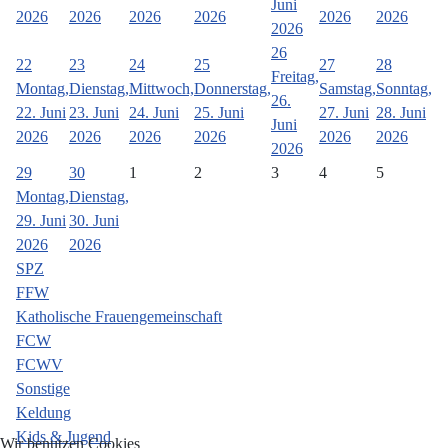
Juni
2026
2026
2026
2026
2026
2026
2026
26
22
23
24
25
27
28
Freitag,
Montag,
Dienstag,
Mittwoch,
Donnerstag,
Samstag,
Sonntag,
26.
22. Juni
23. Juni
24. Juni
25. Juni
27. Juni
28. Juni
Juni
2026
2026
2026
2026
2026
2026
2026
29
30
1
2
3
4
5
Montag,
Dienstag,
29. Juni
30. Juni
2026
2026
SPZ
FFW
Katholische Frauengemeinschaft
FCW
FCWV
Sonstige
Keldung
Kids & Jugend
Wir benutzen Cookies