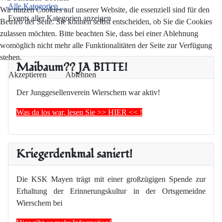
Alle Kategorien ...
Wir nutzen Cookies auf unserer Website, die essenziell sind für den
Events aller Kategorien anzeigen
Betrieb der Seite. Sie können selbst entscheiden, ob Sie die Cookies
zulassen möchten. Bitte beachten Sie, dass bei einer Ablehnung
womöglich nicht mehr alle Funktionalitäten der Seite zur Verfügung
stehen.
Maibaum?? JA BITTE!
Akzeptieren
Ablehnen
Der Junggesellenverein Wierschem war aktiv!
Was da los war, lesen Sie >> HIER << !
Kriegerdenkmal saniert!
Die KSK Mayen trägt mit einer großzügigen Spende zur
Erhaltung der Erinnerungskultur in der Ortsgemeidne
Wierschem bei