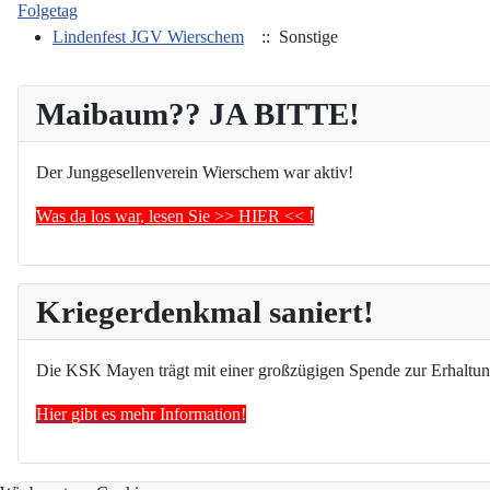
Folgetag
Lindenfest JGV Wierschem
:: Sonstige
Maibaum?? JA BITTE!
Der Junggesellenverein Wierschem war aktiv!
Was da los war, lesen Sie >> HIER << !
Kriegerdenkmal saniert!
Die KSK Mayen trägt mit einer großzügigen Spende zur Erhaltun
Hier gibt es mehr Information!