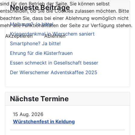
sind für den Betrieb der Seite. Sie können selbst
Neueste Beiträge
entscheiden, ob Sie die Cookies zulassen möchten. Bitte
beachten Sie, dass bei einer Ablehnung womöglich nicht
Maibaum? Ja bitte!
mehr alle Funktionalitäten der Seite zur Verfügung stehen.
Kriegerdenkmal in Wierschem saniert
Akzeptieren
Ablehnen
Smartphone? Ja bitte!
Ehrung für die Küsterfrauen
Essen schmeckt in Gesellschaft besser
Der Wierschemer Adventskaffee 2025
Nächste Termine
15 Aug. 2026
Würstchenfest in Keldung