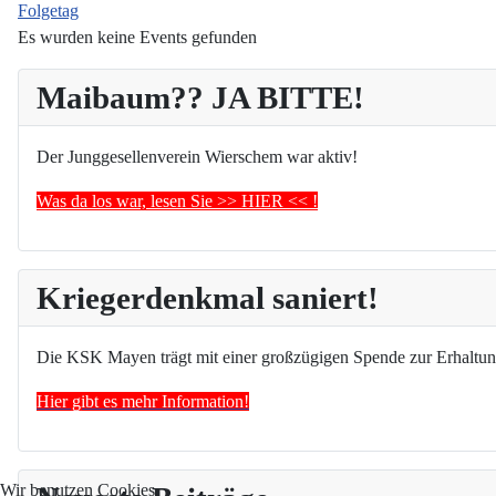
Folgetag
Es wurden keine Events gefunden
Maibaum?? JA BITTE!
Der Junggesellenverein Wierschem war aktiv!
Was da los war, lesen Sie >> HIER << !
Kriegerdenkmal saniert!
Die KSK Mayen trägt mit einer großzügigen Spende zur Erhaltun
Hier gibt es mehr Information!
Wir benutzen Cookies