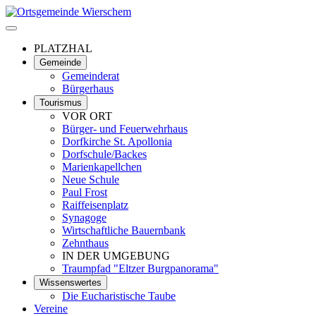
PLATZHAL
Gemeinde
Gemeinderat
Bürgerhaus
Tourismus
VOR ORT
Bürger- und Feuerwehrhaus
Dorfkirche St. Apollonia
Dorfschule/Backes
Marienkapellchen
Neue Schule
Paul Frost
Raiffeisenplatz
Synagoge
Wirtschaftliche Bauernbank
Zehnthaus
IN DER UMGEBUNG
Traumpfad "Eltzer Burgpanorama"
Wissenswertes
Die Eucharistische Taube
Vereine