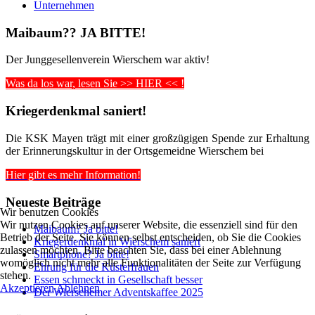
Unternehmen
Maibaum?? JA BITTE!
Der Junggesellenverein Wierschem war aktiv!
Was da los war, lesen Sie >> HIER << !
Kriegerdenkmal saniert!
Die KSK Mayen trägt mit einer großzügigen Spende zur Erhaltung
der Erinnerungskultur in der Ortsgemeidne Wierschem bei
Hier gibt es mehr Information!
Neueste Beiträge
Wir benutzen Cookies
Wir nutzen Cookies auf unserer Website, die essenziell sind für den
Maibaum? Ja bitte!
Betrieb der Seite. Sie können selbst entscheiden, ob Sie die Cookies
Kriegerdenkmal in Wierschem saniert
zulassen möchten. Bitte beachten Sie, dass bei einer Ablehnung
Smartphone? Ja bitte!
womöglich nicht mehr alle Funktionalitäten der Seite zur Verfügung
Ehrung für die Küsterfrauen
stehen.
Essen schmeckt in Gesellschaft besser
Akzeptieren
Ablehnen
Der Wierschemer Adventskaffee 2025