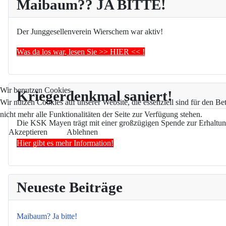
Maibaum?? JA BITTE!
Der Junggesellenverein Wierschem war aktiv!
Was da los war, lesen Sie >> HIER << !
Wir benutzen Cookies
Kriegerdenkmal saniert!
Wir nutzen Cookies auf unserer Website, die essenziell sind für den Be
nicht mehr alle Funktionalitäten der Seite zur Verfügung stehen.
Die KSK Mayen trägt mit einer großzügigen Spende zur Erhaltun
Akzeptieren
Ablehnen
Hier gibt es mehr Information!
Neueste Beiträge
Maibaum? Ja bitte!