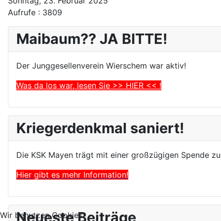
Sonntag, 23. Februar 2025
Aufrufe
: 3809
Maibaum?? JA BITTE!
Der Junggesellenverein Wierschem war aktiv!
Was da los war, lesen Sie >> HIER << !
Kriegerdenkmal saniert!
Die KSK Mayen trägt mit einer großzügigen Spende zur
Hier gibt es mehr Information!
Neueste Beiträge
Wir benutzen Cookies